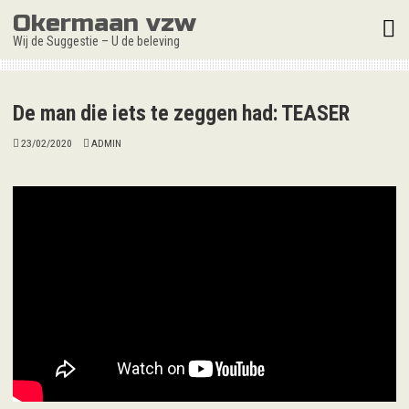
Skip
Okermaan vzw
to
Wij de Suggestie – U de beleving
content
De man die iets te zeggen had: TEASER
23/02/2020
ADMIN